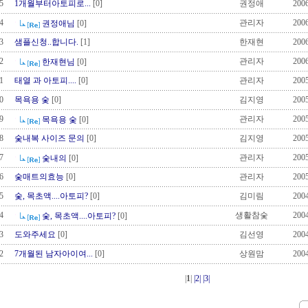
5
1개월부터아토피로...
[0]
권정애
2006
4
관리자
2006
권정애님
[0]
3
샘플신청..합니다.
[1]
한재현
2006
2
관리자
2006
한재현님
[0]
1
태열 과 아토피....
[0]
관리자
2005
0
목욕용 숯
[0]
김지영
2005
9
관리자
2005
목욕용 숯
[0]
8
숯내복 사이즈 문의
[0]
김지영
2005
7
관리자
2005
숯내의
[0]
6
숯매트의효능
[0]
관리자
2005
5
숯, 목초액....아토피?
[0]
김미림
2004
4
생활참숯
2004
숯, 목초액....아토피?
[0]
3
도와주세요
[0]
김선영
2004
2
7개월된 남자아이여...
[0]
상원맘
2004
|
1
|
|2|
|3|