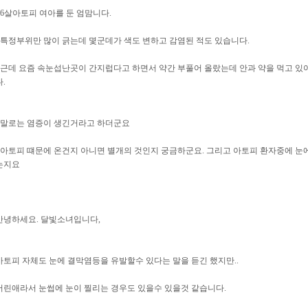
>6살아토피 여아를 둔 엄맘니다.
>특정부위만 많이 긁는데 몇군데가 색도 변하고 감염된 적도 있습니다.
>근데 요즘 속눈섭난곳이 간지럽다고 하면서 약간 부풀어 올랐는데 안과 약을 먹고 있
다.
>말로는 염증이 생긴거라고 하더군요
>아토피 떄문에 온건지 아니면 별개의 것인지 궁금하군요. 그리고 아토피 환자중에 눈에
는지요
안녕하세요. 달빛소녀입니다,
아토피 자체도 눈에 결막염등을 유발할수 있다는 말을 듣긴 했지만..
어린애라서 눈썹에 눈이 찔리는 경우도 있을수 있을것 같습니다.