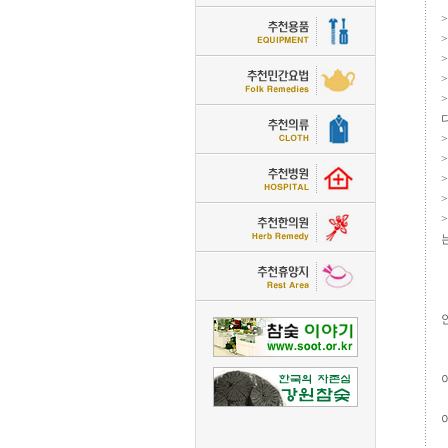
>
>
>
>
>