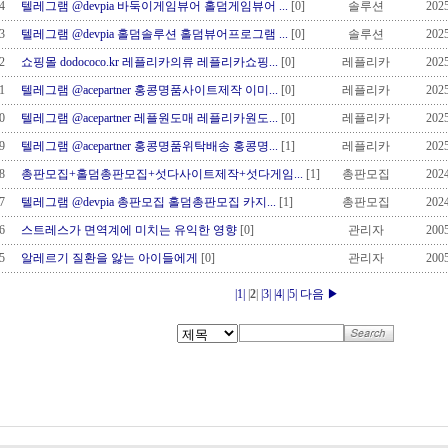
4
텔레그램 @devpia 바둑이게임뷰어 홀덤게임뷰어 ...
[0]
솔루션
2025
3
텔레그램 @devpia 홀덤솔루션 홀덤뷰어프로그램 ...
[0]
솔루션
2025
2
쇼핑몰 dodococo.kr 레플리카의류 레플리카쇼핑...
[0]
레플리카
2025
1
텔레그램 @acepartner 홍콩명품사이트제작 이미...
[0]
레플리카
2025
0
텔레그램 @acepartner 레플원도매 레플리카원도...
[0]
레플리카
2025
9
텔레그램 @acepartner 홍콩명품위탁배송 홍콩명...
[1]
레플리카
2025
8
총판모집+홀덤총판모집+섯다사이트제작+섯다게임...
[1]
총판모집
2024
7
텔레그램 @devpia 총판모집 홀덤총판모집 카지...
[1]
총판모집
2024
6
스트레스가 면역계에 미치는 유익한 영향
[0]
관리자
2005
5
알레르기 질환을 앓는 아이들에게
[0]
관리자
2005
|1|
|
2
|
|3|
|4|
|5|
다음 ▶