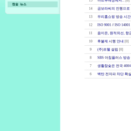
15
까르푸매장에서...
[0]
14
금보라씨의 진행으로 .
13
우리홈쇼핑 방송 시간
12
ISO 9001 // ISO 14
11
음이온, 원적외선, 항
10
후불제 시행 안내
[0]
9
(주)포웰 설립
[0]
8
SBS 아침플러스 방송 예정
7
생활참숯은 전국 400여
6
백탄 전자파 차단 확실히