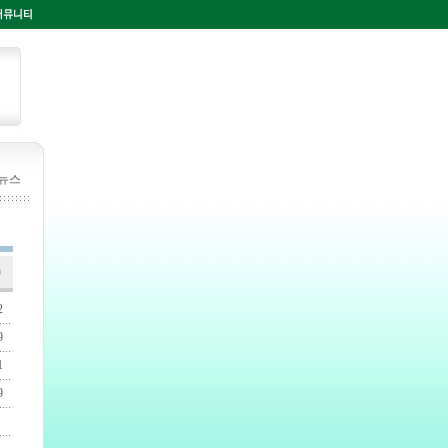
 뉴스
수
2
9
1
9