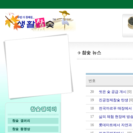
번호
20
씻은 숯 공급 개시
[0]
19
진공정제참숯 탄생
[0
18
전국까르푸 매장에서 침
17
삶의 체험 현장에 방
16
롯데마트에서 자연과 여